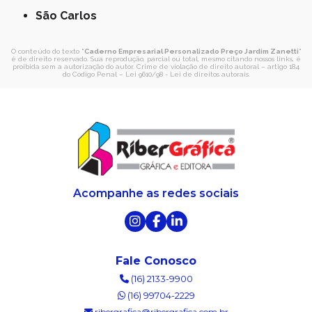
São Carlos
O conteúdo do texto "
Caderno Empresarial Personalizado Preço Jardim Zanetti
"
é de direito reservado. Sua reprodução, parcial ou total, mesmo citando nossos links, é
proibida sem a autorização do autor. Crime de violação de direito autoral – artigo 184
do Código Penal –
Lei 9610/98 - Lei de direitos autorais
.
Acompanhe as redes sociais
Fale Conosco
(16) 2133-9900
(16) 99704-2229
ribergrafica@ribergrafica.com.br