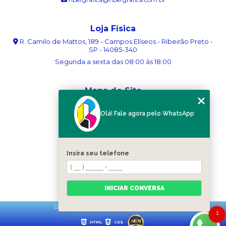
Loja Física
R. Camilo de Mattos, 189 - Campos Elíseos - Ribeirão Preto -
SP - 14085-340
Segunda a sexta das 08:00 às 18:00
Mapa do Site
Home
Olá! Fale agora pelo WhatsApp
Sobre nós
Serviços
Blog
Contato
Insira seu telefone
Categorias
Mapa do site
INICIAR CONVERSA
Copyright © Ribergráfica. (Lei 9610 de 19/02/1998)
1
HTML
CSS