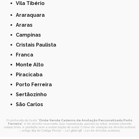
Vila Tibério
Araraquara
Araras
Campinas
Cristais Paulista
Franca
Monte Alto
Piracicaba
Porto Ferreira
Sertãozinho
São Carlos
O conteúdo do texto "
Onde Vende Caderno de Anotação Personalizado Porto
Ferreira
" é de direito reservado. Sua reprodução, parcial ou total, mesmo citando
nossos links, é proibida sem a autorização do autor. Crime de violação de direito autoral
– artigo 184 do Código Penal –
Lei 9610/98 - Lei de direitos autorais
.