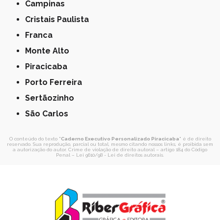
Campinas
Cristais Paulista
Franca
Monte Alto
Piracicaba
Porto Ferreira
Sertãozinho
São Carlos
O conteúdo do texto "
Caderno Executivo Personalizado Piracicaba
" é de direito
reservado. Sua reprodução, parcial ou total, mesmo citando nossos links, é proibida sem
a autorização do autor. Crime de violação de direito autoral – artigo 184 do Código
Penal –
Lei 9610/98 - Lei de direitos autorais
.