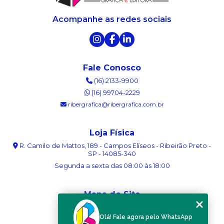
Acompanhe as redes sociais
Fale Conosco
(16) 2133-9900
(16) 99704-2229
ribergrafica@ribergrafica.com.br
Loja Física
R. Camilo de Mattos, 189 - Campos Elíseos - Ribeirão Preto -
SP - 14085-340
Segunda a sexta das 08:00 às 18:00
Mapa do Site
Home
Olá! Fale agora pelo WhatsApp
Sobre nós