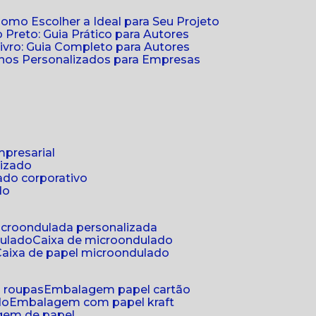
Como Escolher a Ideal para Seu Projeto
 Preto: Guia Prático para Autores
vro: Guia Completo para Autores
ernos Personalizados para Empresas
mpresarial
lizado
ado corporativo
do
microondulada personalizada
dulado
caixa de microondulado
caixa de papel microondulado
a roupas
embalagem papel cartão
do
embalagem com papel kraft
gem de papel