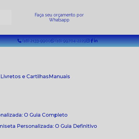
a
Faça seu orçamento por
Whatsapp
(16) 2133-9900
(16) 99704-2229
s
Livretos e Cartilhas
Manuais
onalizada: O Guia Completo
seta Personalizada: O Guia Definitivo