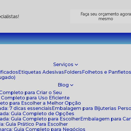
Faça seu orçamento agor
ialistas!
mesmo
Serviços
tificados
Etiquetas Adesivas
Folders
Folhetos e Panfleto
jugado)
Blog
 Completo para Criar o Seu
a Completo para Uso Eficiente
eto para Escolher a Melhor Opção
da: 7 dicas essenciais
Embalagem para Bijuterias Pers
zada: Guia Completo de Opções
ada: Guia Completo para Escolher
Embalagem para Cami
: Guia Prático Para Escolher
arca: Guia Completo para Negócios