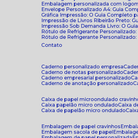
Embalagem personalizada com logomar
Envelope Personalizado A4: Guia Comp
Gráfica Impressão: O Guia Completo 
Impressão de Livros Ribeirão Preto: G
Impressão Sob Demanda Livro: O Gui
Rótulo de Refrigerante Personalizado
Rótulo de Refrigerante Personalizado: 
Contato
caderno personalizado empresa
cad
caderno de notas personalizado
cade
caderno empresarial personalizado
c
caderno de anotação personalizado
caixa de papel microondulado cravinh
caixa papelão micro ondulado
caixa 
caixa de papelão micro ondulado
cai
embalagem de papel cravinhos
embal
embalagem sacola de papel
embalag
embalagem de papel personalizada