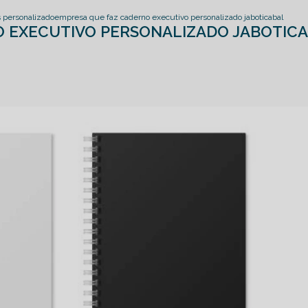
s personalizado
empresa que faz caderno executivo personalizado jaboticabal
O EXECUTIVO PERSONALIZADO JABOTIC