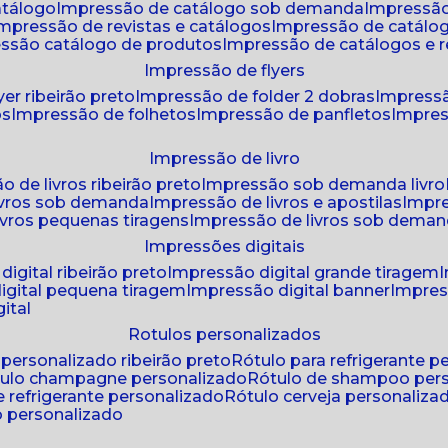
atálogo
impressão de catálogo sob demanda
impressão
impressão de revistas e catálogos
impressão de catál
essão catálogo de produtos
impressão de catálogos e r
impressão de flyers
yer ribeirão preto
impressão de folder 2 dobras
impressã
os
impressão de folhetos
impressão de panfletos
impres
impressão de livro
o de livros ribeirão preto
impressão sob demanda livro
ivros sob demanda
impressão de livros e apostilas
impr
ivros pequenas tiragens
impressão de livros sob dema
impressões digitais
digital ribeirão preto
impressão digital grande tiragem
igital pequena tiragem
impressão digital banner
impres
ital
rotulos personalizados
o personalizado ribeirão preto
rótulo para refrigerante 
ótulo champagne personalizado
rótulo de shampoo per
de refrigerante personalizado
rótulo cerveja personaliza
lo personalizado