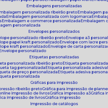
embalagens personalizadas
embalagem personalizada ribeirão preto
embalagem pa
zada
embalagem personalizada com logomarca
embala
s
embalagem e commerce personalizada
embalagem c
lagem personalizada
envelopes personalizados
elope personalizado ribeirão preto
envelope a3 persona
elope papel kraft personalizado
envelope com lacre per
elope kraft personalizado
envelope de carta personaliz
envelope personalizado
etiquetas personalizadas
ueta personalizada ribeirão preto
etiqueta personalizad
iqueta tag personalizada
etiqueta personalizada adesiva
tiqueta de preço personalizada
etiqueta adesiva persona
tiqueta personalizada
gráficas para impressão
mpressão ribeirão preto
gráfica para impressão de planne
 online impressão de livros
gráfica impressão a3
gráfica
áfica impressão de livros
gráfica impressão
impressão de catálogos