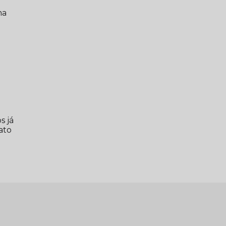
ma
s já
ato