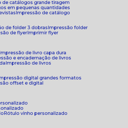
 de catálogos grande tiragem
ogos em pequenas quantidades
evistas
impressão de catálogo
o de folder 3 dobras
impressão folder
são de flyer
imprimir flyer
impressão de livro capa dura
essão e encadernação de livros
nda
impressão de livros
impressão digital grandes formatos
são offset e digital
personalizado
sonalizado
do
rótulo vinho personalizado