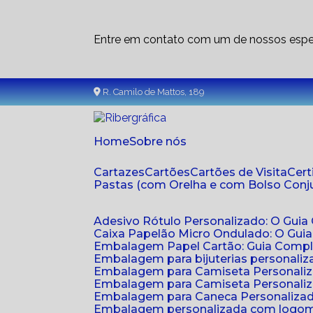
Entre em contato com um de nossos espec
R. Camilo de Mattos, 189
Home
Sobre nós
Cartazes
Cartões
Cartões de Visita
Cer
Pastas (com Orelha e com Bolso Con
Adesivo Rótulo Personalizado: O Guia
Caixa Papelão Micro Ondulado: O Gui
Embalagem Papel Cartão: Guia Compl
Embalagem para bijuterias personaliza
Embalagem para Camiseta Personali
Embalagem para Camiseta Personaliz
Embalagem para Caneca Personalizada
Embalagem personalizada com logom