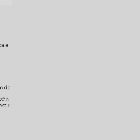
ca e
em de
m
ssão
stir