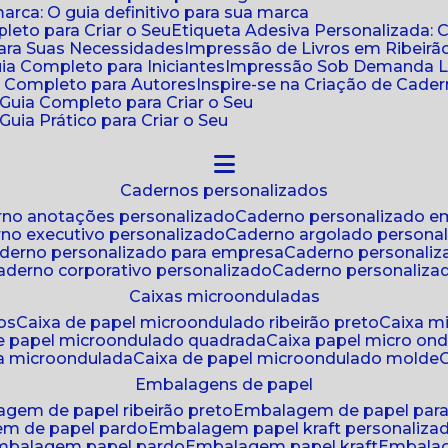
ca: O guia definitivo para sua marca
leto para Criar o Seu
Etiqueta Adesiva Personalizada: 
para Suas Necessidades
Impressão de Livros em Ribeirão
uia Completo para Iniciantes
Impressão Sob Demanda Li
a Completo para Autores
Inspire-se na Criação de Cad
: Guia Completo para Criar o Seu
Guia Prático para Criar o Seu
cadernos personalizados
erno anotações personalizado
caderno personalizado e
rno executivo personalizado
caderno argolado persona
aderno personalizado para empresa
caderno personaliz
caderno corporativo personalizado
caderno personaliza
caixas microonduladas
os
caixa de papel microondulado ribeirão preto
caixa 
de papel microondulado quadrada
caixa papel micro on
xa microondulada
caixa de papel microondulado molde
embalagens de papel
agem de papel ribeirão preto
embalagem de papel par
em de papel pardo
embalagem papel kraft personaliza
embalagem papel pardo
embalagem papel kraft
embala