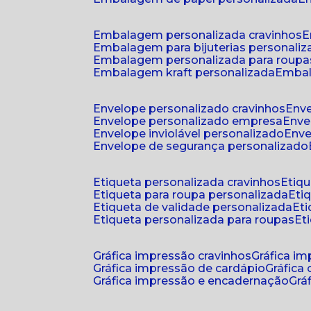
embalagem personalizada cravinhos
embalagem para bijuterias personali
embalagem personalizada para roupa
embalagem kraft personalizada
emba
envelope personalizado cravinhos
env
envelope personalizado empresa
env
envelope inviolável personalizado
env
envelope de segurança personalizado
etiqueta personalizada cravinhos
etiq
etiqueta para roupa personalizada
et
etiqueta de validade personalizada
e
etiqueta personalizada para roupas
e
gráfica impressão cravinhos
gráfica i
gráfica impressão de cardápio
gráfica
gráfica impressão e encadernação
gr