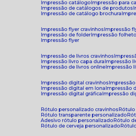
impressão catálogo
impressão para c
impressão de catálogos de produtos
impressão de catálogo brochura
impr
impressão flyer cravinhos
impressão fl
impressão de folder
impressão folhet
impressão flyer
impressão de livros cravinhos
impressã
impressão livro capa dura
impressão l
impressão de livros online
impressão l
impressão digital cravinhos
impressão 
impressão digital em lona
impressão d
impressão digital gráfica
impressão dig
rótulo personalizado cravinhos
rótul
rótulo transparente personalizado
r
adesivo rótulo personalizado
rótulo 
rótulo de cerveja personalizado
rótu