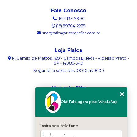
Fale Conosco
(16) 2133-9900
(16) 99704-2229
ribergrafica@ribergrafica.com.br
Loja Física
R. Camilo de Mattos, 189 - Campos Elíseos - Ribeirão Preto -
SP - 14085-340
Segunda a sexta das 08:00 às 18:00
Mapa do Site
Home
Olá! Fale agora pelo WhatsApp
Sobre nós
Serviços
Blog
Contato
Insira seu telefone
Categorias
Mapa do site