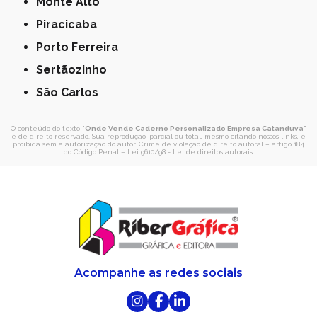
Monte Alto
Piracicaba
Porto Ferreira
Sertãozinho
São Carlos
O conteúdo do texto "
Onde Vende Caderno Personalizado Empresa Catanduva
"
é de direito reservado. Sua reprodução, parcial ou total, mesmo citando nossos links, é
proibida sem a autorização do autor. Crime de violação de direito autoral – artigo 184
do Código Penal –
Lei 9610/98 - Lei de direitos autorais
.
Acompanhe as redes sociais