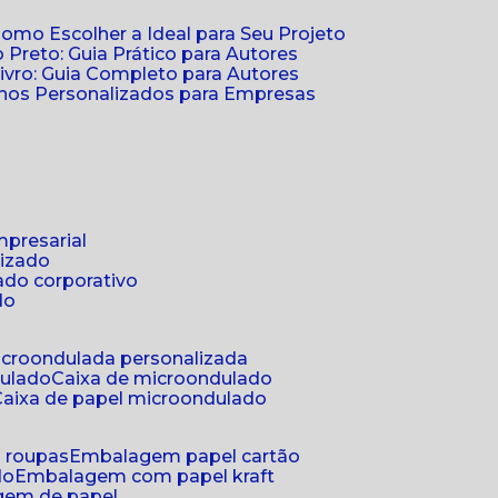
Como Escolher a Ideal para Seu Projeto
 Preto: Guia Prático para Autores
vro: Guia Completo para Autores
ernos Personalizados para Empresas
mpresarial
lizado
ado corporativo
do
microondulada personalizada
dulado
caixa de microondulado
caixa de papel microondulado
a roupas
embalagem papel cartão
do
embalagem com papel kraft
gem de papel