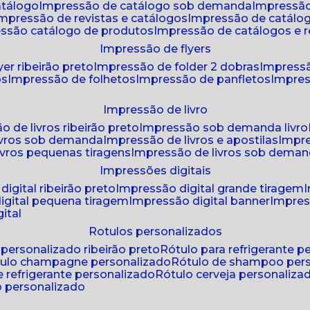
atálogo
impressão de catálogo sob demanda
impressão
impressão de revistas e catálogos
impressão de catál
essão catálogo de produtos
impressão de catálogos e r
impressão de flyers
yer ribeirão preto
impressão de folder 2 dobras
impressã
os
impressão de folhetos
impressão de panfletos
impres
impressão de livro
o de livros ribeirão preto
impressão sob demanda livro
ivros sob demanda
impressão de livros e apostilas
impr
ivros pequenas tiragens
impressão de livros sob dema
impressões digitais
digital ribeirão preto
impressão digital grande tiragem
igital pequena tiragem
impressão digital banner
impres
ital
rotulos personalizados
o personalizado ribeirão preto
rótulo para refrigerante 
ótulo champagne personalizado
rótulo de shampoo per
de refrigerante personalizado
rótulo cerveja personaliza
lo personalizado