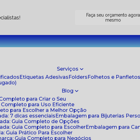
Faça seu orçamento agor
ialistas!
mesmo
Serviços
tificados
Etiquetas Adesivas
Folders
Folhetos e Panfleto
jugado)
Blog
 Completo para Criar o Seu
a Completo para Uso Eficiente
eto para Escolher a Melhor Opção
da: 7 dicas essenciais
Embalagem para Bijuterias Pers
zada: Guia Completo de Opções
ada: Guia Completo para Escolher
Embalagem para Cami
: Guia Prático Para Escolher
arca: Guia Completo para Negócios