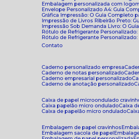
Embalagem personalizada com logomar
Envelope Personalizado A4: Guia Comp
Gráfica Impressão: O Guia Completo 
Impressão de Livros Ribeirão Preto: G
Impressão Sob Demanda Livro: O Gui
Rótulo de Refrigerante Personalizado
Rótulo de Refrigerante Personalizado: 
Contato
caderno personalizado empresa
cad
caderno de notas personalizado
cade
caderno empresarial personalizado
c
caderno de anotação personalizado
caixa de papel microondulado cravinh
caixa papelão micro ondulado
caixa 
caixa de papelão micro ondulado
cai
embalagem de papel cravinhos
embal
embalagem sacola de papel
embalag
embalagem de papel personalizada