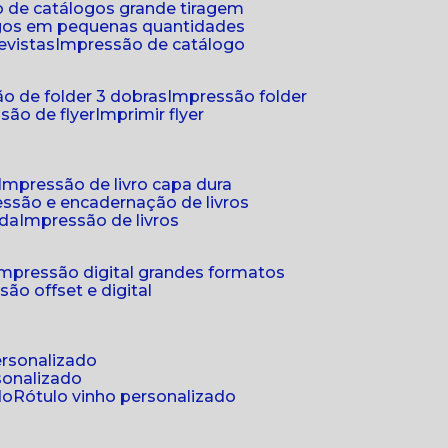
 de catálogos grande tiragem
ogos em pequenas quantidades
evistas
impressão de catálogo
o de folder 3 dobras
impressão folder
são de flyer
imprimir flyer
impressão de livro capa dura
essão e encadernação de livros
nda
impressão de livros
impressão digital grandes formatos
são offset e digital
personalizado
sonalizado
do
rótulo vinho personalizado