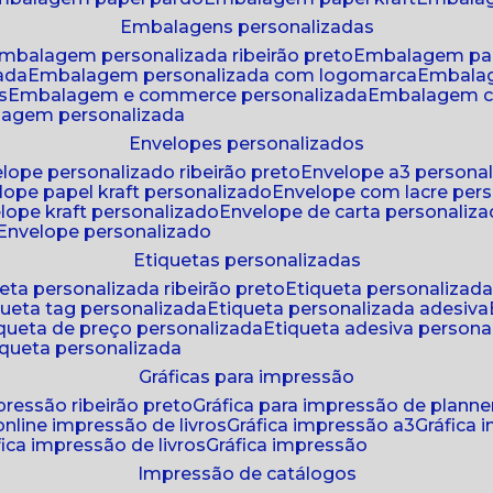
embalagens personalizadas
embalagem personalizada ribeirão preto
embalagem pa
zada
embalagem personalizada com logomarca
embala
s
embalagem e commerce personalizada
embalagem c
lagem personalizada
envelopes personalizados
elope personalizado ribeirão preto
envelope a3 persona
elope papel kraft personalizado
envelope com lacre per
elope kraft personalizado
envelope de carta personaliz
envelope personalizado
etiquetas personalizadas
ueta personalizada ribeirão preto
etiqueta personalizad
iqueta tag personalizada
etiqueta personalizada adesiva
tiqueta de preço personalizada
etiqueta adesiva persona
tiqueta personalizada
gráficas para impressão
mpressão ribeirão preto
gráfica para impressão de planne
 online impressão de livros
gráfica impressão a3
gráfica
áfica impressão de livros
gráfica impressão
impressão de catálogos