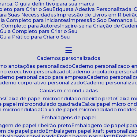
ca: O guia definitivo para sua marca
leto para Criar o Seu
Etiqueta Adesiva Personalizada: 
para Suas Necessidades
Impressão de Livros em Ribeirão
uia Completo para Iniciantes
Impressão Sob Demanda Li
a Completo para Autores
Inspire-se na Criação de Cad
: Guia Completo para Criar o Seu
Guia Prático para Criar o Seu
cadernos personalizados
erno anotações personalizado
caderno personalizado e
rno executivo personalizado
caderno argolado persona
aderno personalizado para empresa
caderno personaliz
caderno corporativo personalizado
caderno personaliza
caixas microonduladas
os
caixa de papel microondulado ribeirão preto
caixa 
de papel microondulado quadrada
caixa papel micro on
xa microondulada
caixa de papel microondulado molde
embalagens de papel
agem de papel ribeirão preto
embalagem de papel par
em de papel pardo
embalagem papel kraft personaliza
embalagem papel pardo
embalagem papel kraft
embala