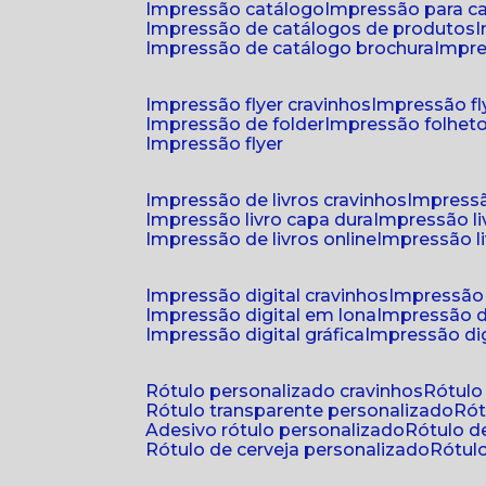
impressão catálogo
impressão para c
impressão de catálogos de produtos
impressão de catálogo brochura
impr
impressão flyer cravinhos
impressão fl
impressão de folder
impressão folhet
impressão flyer
impressão de livros cravinhos
impressã
impressão livro capa dura
impressão l
impressão de livros online
impressão l
impressão digital cravinhos
impressão 
impressão digital em lona
impressão d
impressão digital gráfica
impressão dig
rótulo personalizado cravinhos
rótul
rótulo transparente personalizado
r
adesivo rótulo personalizado
rótulo 
rótulo de cerveja personalizado
rótu