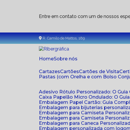
Entre em contato com um de nossos espec
R. Camilo de Mattos, 189
Home
Sobre nós
Cartazes
Cartões
Cartões de Visita
Cer
Pastas (com Orelha e com Bolso Con
Adesivo Rótulo Personalizado: O Guia
Caixa Papelão Micro Ondulado: O Gui
Embalagem Papel Cartão: Guia Compl
Embalagem para bijuterias personaliza
Embalagem para Camiseta Personali
Embalagem para Camiseta Personaliz
Embalagem para Caneca Personalizada
Embalagem personalizada com logom