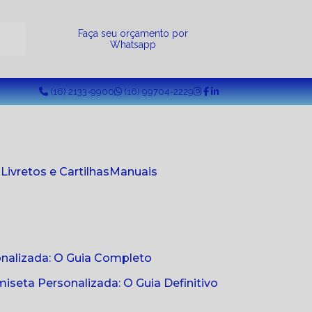
a
Faça seu orçamento por
Whatsapp
(16) 2133-9900
(16) 99704-2229
s
Livretos e Cartilhas
Manuais
onalizada: O Guia Completo
seta Personalizada: O Guia Definitivo