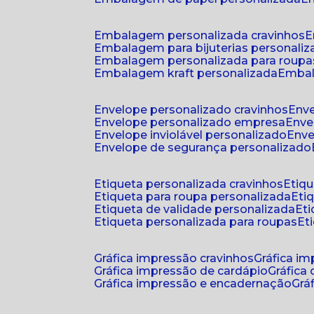
embalagem personalizada cravinhos
embalagem para bijuterias personali
embalagem personalizada para roupa
embalagem kraft personalizada
emba
envelope personalizado cravinhos
env
envelope personalizado empresa
env
envelope inviolável personalizado
env
envelope de segurança personalizado
etiqueta personalizada cravinhos
etiq
etiqueta para roupa personalizada
et
etiqueta de validade personalizada
e
etiqueta personalizada para roupas
e
gráfica impressão cravinhos
gráfica i
gráfica impressão de cardápio
gráfica
gráfica impressão e encadernação
gr