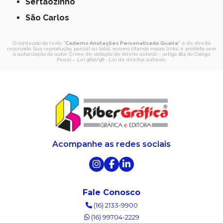
Sertãozinho
São Carlos
O conteúdo do texto "
Caderno Anotações Personalizado Guaíra
" é de direito
reservado. Sua reprodução, parcial ou total, mesmo citando nossos links, é proibida sem
a autorização do autor. Crime de violação de direito autoral – artigo 184 do Código
Penal –
Lei 9610/98 - Lei de direitos autorais
.
Acompanhe as redes sociais
Fale Conosco
(16) 2133-9900
(16) 99704-2229