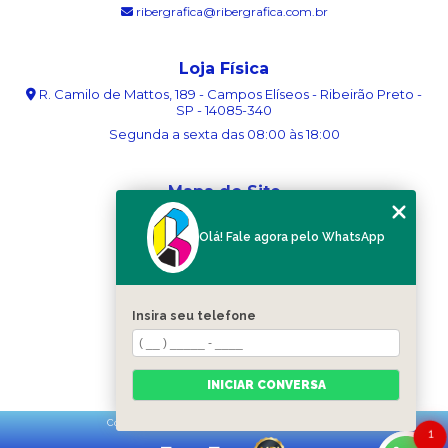
ribergrafica@ribergrafica.com.br
Loja Física
R. Camilo de Mattos, 189 - Campos Elíseos - Ribeirão Preto -
SP - 14085-340
Segunda a sexta das 08:00 às 18:00
Mapa do Site
Home
Olá! Fale agora pelo WhatsApp
Sobre nós
Serviços
Blog
Contato
Insira seu telefone
Categorias
Mapa do site
INICIAR CONVERSA
Copyright © Ribergráfica. (Lei 9610 de 19/02/1998)
1