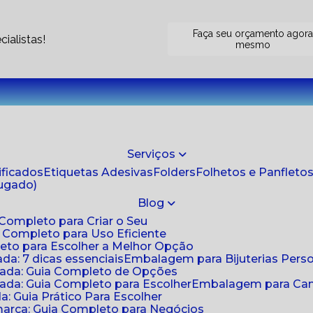
Faça seu orçamento agor
ialistas!
mesmo
Serviços
tificados
Etiquetas Adesivas
Folders
Folhetos e Panfleto
jugado)
Blog
 Completo para Criar o Seu
a Completo para Uso Eficiente
eto para Escolher a Melhor Opção
da: 7 dicas essenciais
Embalagem para Bijuterias Pers
zada: Guia Completo de Opções
ada: Guia Completo para Escolher
Embalagem para Cami
: Guia Prático Para Escolher
arca: Guia Completo para Negócios