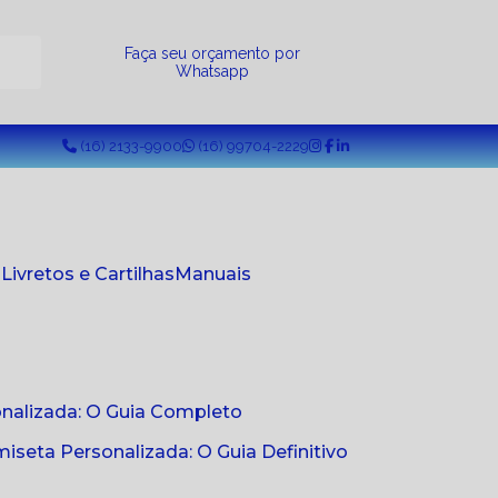
a
Faça seu orçamento por
Whatsapp
(16) 2133-9900
(16) 99704-2229
s
Livretos e Cartilhas
Manuais
onalizada: O Guia Completo
seta Personalizada: O Guia Definitivo