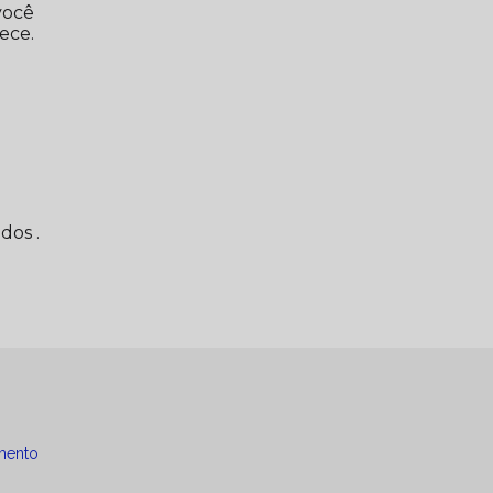
você
ece.
dos .
mento