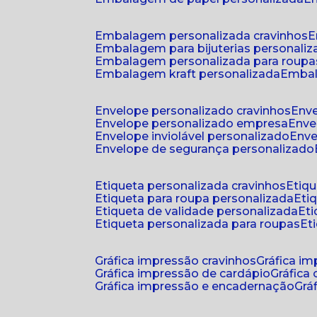
embalagem personalizada cravinhos
embalagem para bijuterias personali
embalagem personalizada para roupa
embalagem kraft personalizada
emba
envelope personalizado cravinhos
env
envelope personalizado empresa
env
envelope inviolável personalizado
env
envelope de segurança personalizado
etiqueta personalizada cravinhos
etiq
etiqueta para roupa personalizada
et
etiqueta de validade personalizada
e
etiqueta personalizada para roupas
e
gráfica impressão cravinhos
gráfica i
gráfica impressão de cardápio
gráfica
gráfica impressão e encadernação
gr