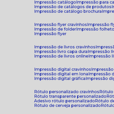
impressão catálogo
impressão para c
impressão de catálogos de produtos
impressão de catálogo brochura
impr
impressão flyer cravinhos
impressão fl
impressão de folder
impressão folhet
impressão flyer
impressão de livros cravinhos
impressã
impressão livro capa dura
impressão l
impressão de livros online
impressão l
impressão digital cravinhos
impressão 
impressão digital em lona
impressão d
impressão digital gráfica
impressão dig
rótulo personalizado cravinhos
rótul
rótulo transparente personalizado
r
adesivo rótulo personalizado
rótulo 
rótulo de cerveja personalizado
rótu