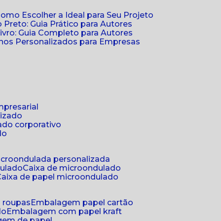
Como Escolher a Ideal para Seu Projeto
 Preto: Guia Prático para Autores
vro: Guia Completo para Autores
ernos Personalizados para Empresas
mpresarial
lizado
ado corporativo
do
microondulada personalizada
dulado
caixa de microondulado
caixa de papel microondulado
a roupas
embalagem papel cartão
do
embalagem com papel kraft
gem de papel