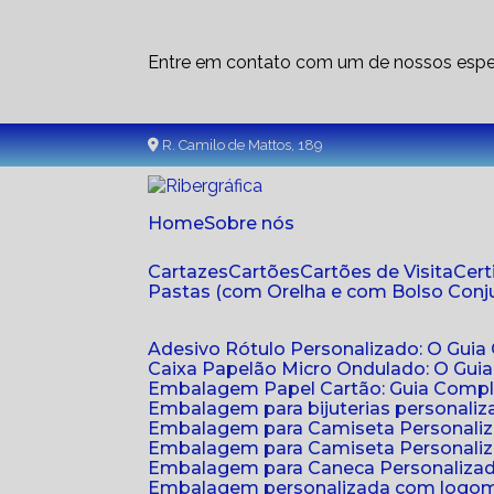
Entre em contato com um de nossos espec
R. Camilo de Mattos, 189
Home
Sobre nós
Cartazes
Cartões
Cartões de Visita
Cer
Pastas (com Orelha e com Bolso Con
Adesivo Rótulo Personalizado: O Guia
Caixa Papelão Micro Ondulado: O Gui
Embalagem Papel Cartão: Guia Compl
Embalagem para bijuterias personaliza
Embalagem para Camiseta Personali
Embalagem para Camiseta Personaliz
Embalagem para Caneca Personalizada
Embalagem personalizada com logom