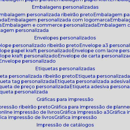
embalagens personalizadas
embalagem personalizada ribeirão preto
embalagem pa
zada
embalagem personalizada com logomarca
embala
s
embalagem e commerce personalizada
embalagem c
lagem personalizada
envelopes personalizados
elope personalizado ribeirão preto
envelope a3 persona
elope papel kraft personalizado
envelope com lacre per
elope kraft personalizado
envelope de carta personaliz
envelope personalizado
etiquetas personalizadas
ueta personalizada ribeirão preto
etiqueta personalizad
iqueta tag personalizada
etiqueta personalizada adesiva
tiqueta de preço personalizada
etiqueta adesiva persona
tiqueta personalizada
gráficas para impressão
mpressão ribeirão preto
gráfica para impressão de planne
 online impressão de livros
gráfica impressão a3
gráfica
áfica impressão de livros
gráfica impressão
impressão de catálogos