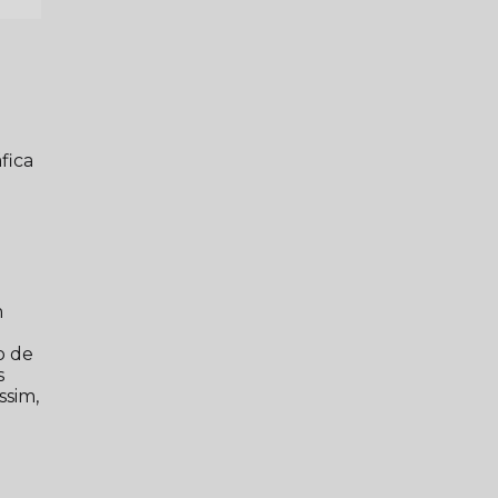
fica
m
o de
s
ssim,