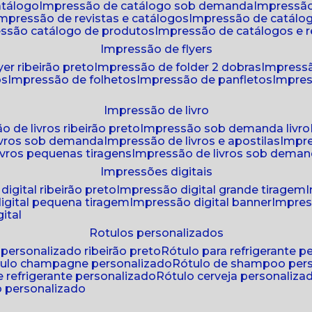
atálogo
impressão de catálogo sob demanda
impressão
impressão de revistas e catálogos
impressão de catál
essão catálogo de produtos
impressão de catálogos e r
impressão de flyers
yer ribeirão preto
impressão de folder 2 dobras
impressã
os
impressão de folhetos
impressão de panfletos
impres
impressão de livro
o de livros ribeirão preto
impressão sob demanda livro
ivros sob demanda
impressão de livros e apostilas
impr
ivros pequenas tiragens
impressão de livros sob dema
impressões digitais
digital ribeirão preto
impressão digital grande tiragem
igital pequena tiragem
impressão digital banner
impres
ital
rotulos personalizados
o personalizado ribeirão preto
rótulo para refrigerante 
ótulo champagne personalizado
rótulo de shampoo per
de refrigerante personalizado
rótulo cerveja personaliza
lo personalizado