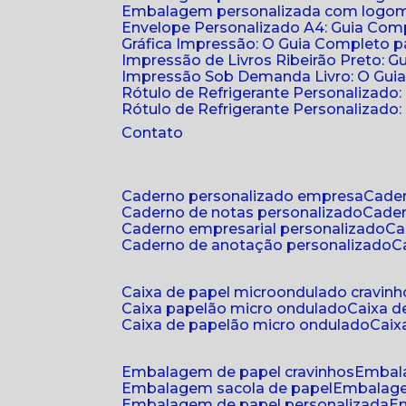
Embalagem personalizada com logomar
Envelope Personalizado A4: Guia Comp
Gráfica Impressão: O Guia Completo 
Impressão de Livros Ribeirão Preto: G
Impressão Sob Demanda Livro: O Gui
Rótulo de Refrigerante Personalizado
Rótulo de Refrigerante Personalizado: 
Contato
caderno personalizado empresa
cad
caderno de notas personalizado
cade
caderno empresarial personalizado
c
caderno de anotação personalizado
caixa de papel microondulado cravinh
caixa papelão micro ondulado
caixa 
caixa de papelão micro ondulado
cai
embalagem de papel cravinhos
embal
embalagem sacola de papel
embalag
embalagem de papel personalizada