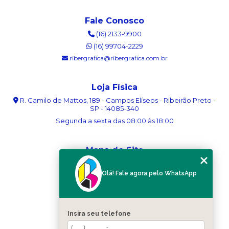
Fale Conosco
(16) 2133-9900
(16) 99704-2229
ribergrafica@ribergrafica.com.br
Loja Física
R. Camilo de Mattos, 189 - Campos Elíseos - Ribeirão Preto -
SP - 14085-340
Segunda a sexta das 08:00 às 18:00
Mapa do Site
Home
Olá! Fale agora pelo WhatsApp
Sobre nós
Serviços
Blog
Contato
Insira seu telefone
Categorias