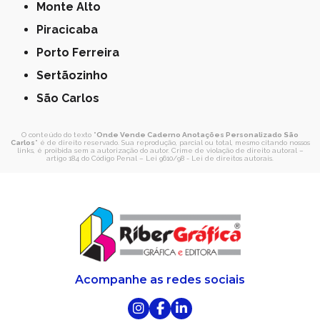
Monte Alto
Piracicaba
Porto Ferreira
Sertãozinho
São Carlos
O conteúdo do texto "
Onde Vende Caderno Anotações Personalizado São
Carlos
" é de direito reservado. Sua reprodução, parcial ou total, mesmo citando nossos
links, é proibida sem a autorização do autor. Crime de violação de direito autoral –
artigo 184 do Código Penal –
Lei 9610/98 - Lei de direitos autorais
.
Acompanhe as redes sociais