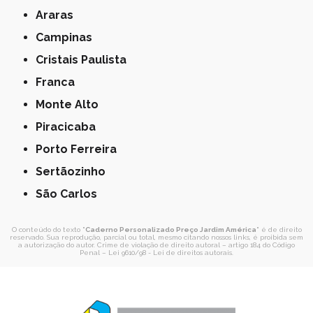
Araras
Campinas
Cristais Paulista
Franca
Monte Alto
Piracicaba
Porto Ferreira
Sertãozinho
São Carlos
O conteúdo do texto "
Caderno Personalizado Preço Jardim América
" é de direito
reservado. Sua reprodução, parcial ou total, mesmo citando nossos links, é proibida sem
a autorização do autor. Crime de violação de direito autoral – artigo 184 do Código
Penal –
Lei 9610/98 - Lei de direitos autorais
.