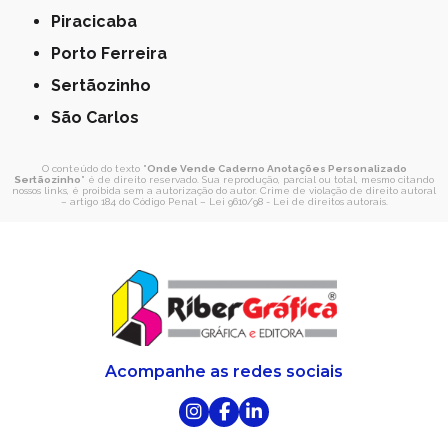
Piracicaba
Porto Ferreira
Sertãozinho
São Carlos
O conteúdo do texto "
Onde Vende Caderno Anotações Personalizado
Sertãozinho
" é de direito reservado. Sua reprodução, parcial ou total, mesmo citando
nossos links, é proibida sem a autorização do autor. Crime de violação de direito autoral
– artigo 184 do Código Penal –
Lei 9610/98 - Lei de direitos autorais
.
Acompanhe as redes sociais