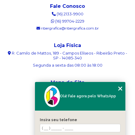
Fale Conosco
(16) 2133-9900
(16) 99704-2229
ribergrafica@ribergrafica.com.br
Loja Física
R. Camilo de Mattos, 189 - Campos Elíseos - Ribeirão Preto -
SP - 14085-340
Segunda a sexta das 08:00 às 18:00
Mapa do Site
Home
Olá! Fale agora pelo WhatsApp
Sobre nós
Serviços
Blog
Contato
Insira seu telefone
Categorias
Mapa do site